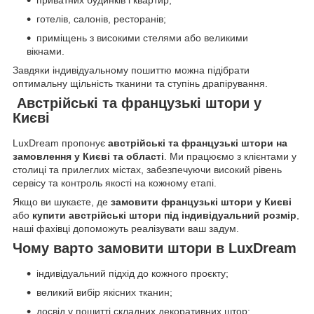
приватних будинків і квартир;
готелів, салонів, ресторанів;
приміщень з високими стелями або великими
вікнами.
Завдяки індивідуальному пошиттю можна підібрати
оптимальну щільність тканини та ступінь драпірування.
Австрійські та французькі штори у
Києві
LuxDream пропонує
австрійські та французькі штори на
замовлення у Києві та області
. Ми працюємо з клієнтами у
столиці та прилеглих містах, забезпечуючи високий рівень
сервісу та контроль якості на кожному етапі.
Якщо ви шукаєте, де
замовити французькі штори у Києві
або
купити австрійські штори під індивідуальний розмір
,
наші фахівці допоможуть реалізувати ваш задум.
Чому варто замовити штори в LuxDream
індивідуальний підхід до кожного проєкту;
великий вибір якісних тканин;
досвід у пошитті складних декоративних штор;