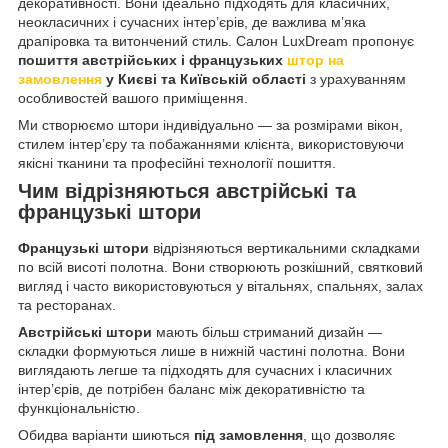
декоративності. Вони ідеально підходять для класичних,
неокласичних і сучасних інтер’єрів, де важлива м’яка
драпіровка та витончений стиль. Салон LuxDream пропонує
пошиття австрійських і французьких
штор на
замовлення
у Києві та Київській області
з урахуванням
особливостей вашого приміщення.
Ми створюємо штори індивідуально — за розмірами вікон,
стилем інтер’єру та побажаннями клієнта, використовуючи
якісні тканини та професійні технології пошиття.
Чим відрізняються австрійські та
французькі штори
Французькі штори
відрізняються вертикальними складками
по всій висоті полотна. Вони створюють розкішний, святковий
вигляд і часто використовуються у вітальнях, спальнях, залах
та ресторанах.
Австрійські штори
мають більш стриманий дизайн —
складки формуються лише в нижній частині полотна. Вони
виглядають легше та підходять для сучасних і класичних
інтер’єрів, де потрібен баланс між декоративністю та
функціональністю.
Обидва варіанти шиються
під замовлення
, що дозволяє