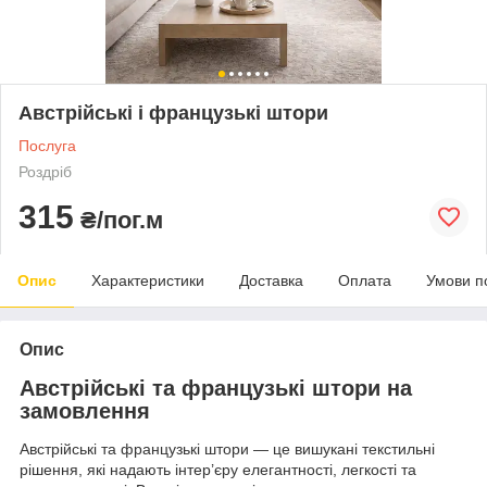
Австрійські і французькі штори
Послуга
Роздріб
315
₴/пог.м
Опис
Характеристики
Доставка
Оплата
Умови п
Опис
Австрійські та французькі штори на
замовлення
Австрійські та французькі штори — це вишукані текстильні
рішення, які надають інтер’єру елегантності, легкості та