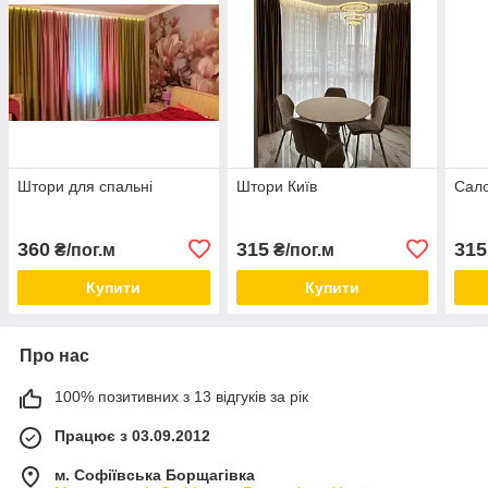
Штори для спальні
Штори Київ
Сал
360
315
315
₴/пог.м
₴/пог.м
Купити
Купити
Про нас
100% позитивних з 13 відгуків за рік
Працює з 03.09.2012
м. Софіївська Борщагівка