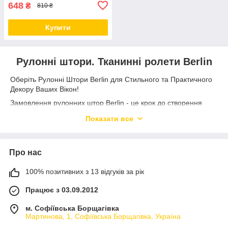
648
₴
810 ₴
Купити
Рулонні штори. Тканинні ролети Berlin
Оберіть Рулонні Штори Berlin для Стильного та Практичного
Декору Ваших Вікон!
Замовлення рулонних штор Berlin - це крок до створення
інтер'єру, який поєднує в собі елегантність і функціональність.
Показати все
Наші рулонні штори вирізняються вищою якістю та
неперевершеним стилем, і вони готові впоратися з усіма
вимогами, які ви ставите перед вікнами свого будинку.
Про нас
✨ Вишукана Якість: Наші рулонні штори Berlin виготовлені з
відмінних матеріалів, що гарантують їх тривалу службу та
100% позитивних з 13 відгуків за рік
стійкість. Замовивши рулонні штори Berlin, ви отримаєте
стильне та надійне рішення для регулювання світла та
Працює з 03.09.2012
забезпечення приватності у вашому приміщенні.
🌈 Розмаїтість Вибору: Ми пропонуємо широкий вибір
м. Софіївська Борщагівка
Мартинова, 1, Софіївська Борщагівка, Україна
кольорів та дизайнів, щоб ви могли підібрати рулонні штори
Berlin, які ідеально пасують до вашого інтер'єру. Ми також