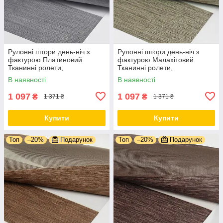
Рулонні штори день-ніч з
Рулонні штори день-ніч з
фактурою Платиновий.
фактурою Малахітовий.
Тканинні ролети,
Тканинні ролети,
В наявності
В наявності
1 097
1 097
₴
₴
1 371 ₴
1 371 ₴
Купити
Купити
Топ
–20%
Подарунок
Топ
–20%
Подарунок