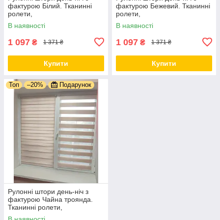
фактурою Білий. Тканинні
фактурою Бежевий. Тканинні
ролети,
ролети,
В наявності
В наявності
1 097
1 097
₴
₴
1 371 ₴
1 371 ₴
Купити
Купити
Топ
–20%
Подарунок
Рулонні штори день-ніч з
фактурою Чайна троянда.
Тканинні ролети,
В наявності