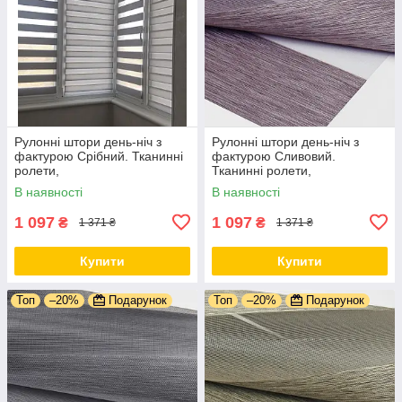
Рулонні штори день-ніч з
Рулонні штори день-ніч з
фактурою Срібний. Тканинні
фактурою Сливовий.
ролети,
Тканинні ролети,
В наявності
В наявності
1 097
1 097
₴
₴
1 371 ₴
1 371 ₴
Купити
Купити
Топ
–20%
Подарунок
Топ
–20%
Подарунок