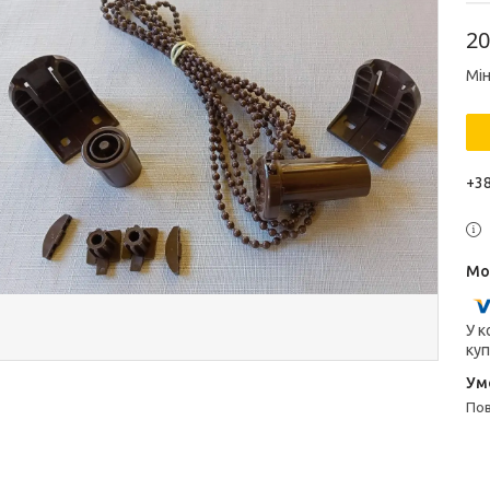
20
Мін
+38
У к
куп
п