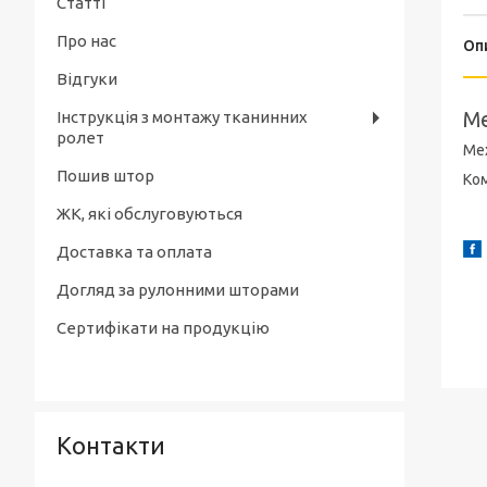
Тканинні ролети день-ніч
Статті
Рулонні штори Luminis. Тканинні ролети
Про нас
Рулонні штори день-ніч Blackout.
Рулонні штори Miracle. Тканинні ролети
Оп
Тканинні ролети день-ніч
Венеція
Відгуки
Рулонні штори Pearl. Тканинні ролети
Інструкція з монтажу тканинних
Ме
ролет
Мех
Пошив штор
Ко
ЖК, які обслуговуються
Доставка та оплата
Догляд за рулонними шторами
Сертифікати на продукцію
Контакти