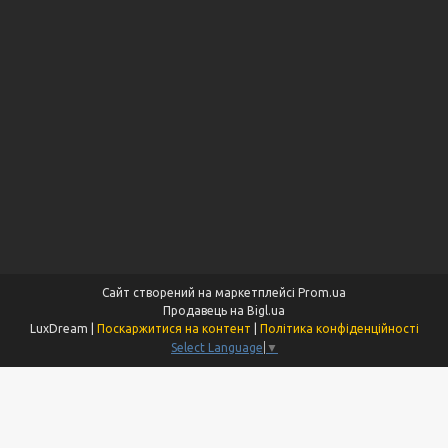
Сайт створений на маркетплейсі
Prom.ua
Продавець на Bigl.ua
LuxDream |
Поскаржитися на контент
|
Політика конфіденційності
Select Language
▼