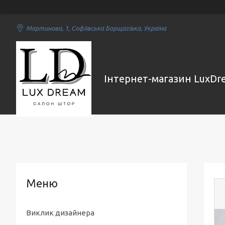
Мартинова, 1, Софіївська Борщагівка, Україна
Інтернет-магазин LuxDr
Виклик дизайнера