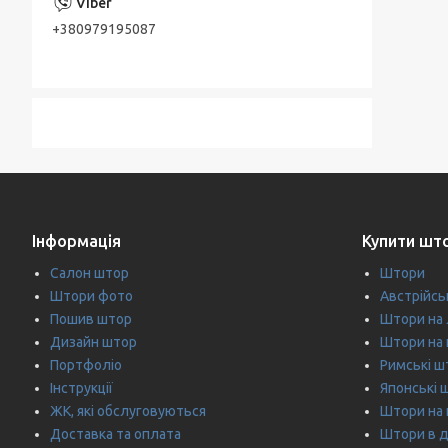
+380979195087
Інформація
Купити шт
Салон штор
Штори
Штори фото
Австрійсь
Пошив штор
Штори на
Дизайн штор
Штори на 
Портфоліо
Римські ш
Інструкції
Японські 
ЖК, які обслуговуються
Штори на
Доставка та оплата
Штори в 