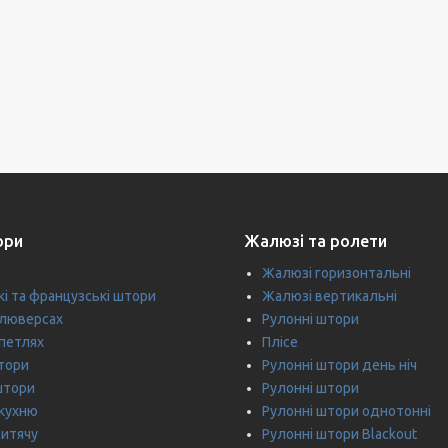
ори
Жалюзі та ролети
Жалюзі горизонтальні
кі та французські штори
Жалюзі вертикальні
 люверсах
Рулонні штори
петлях
Плісе
тори
Рулонні штори день ніч
штори
Рулонні штори
 кухню
Рулонні штори однотонні
дитячу
Рулонні штори Blackout