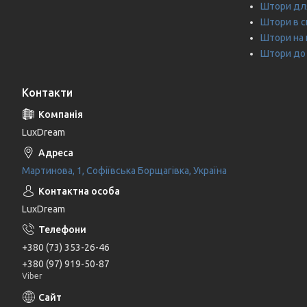
Штори дл
Штори в 
Штори на 
Штори до 
Контакти
LuxDream
Мартинова, 1, Софіївська Борщагівка, Україна
LuxDream
+380 (73) 353-26-46
+380 (97) 919-50-87
Viber