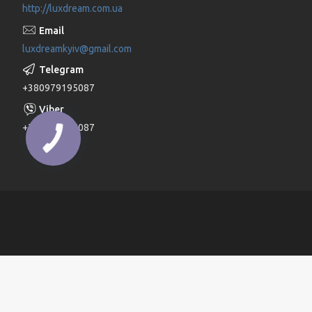
http://luxdream.com.ua
luxdreamkyiv@gmail.com
+380979195087
+380979195087