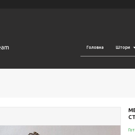
eam
Головна
Штори
М
С
Гот