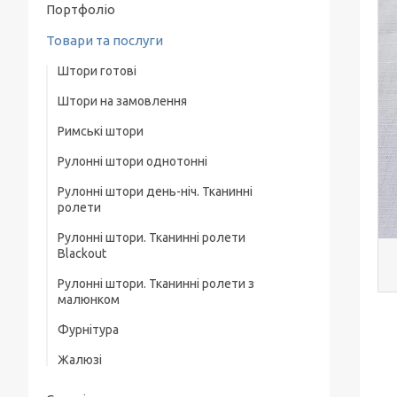
Портфоліо
Товари та послуги
Штори готові
Штори на замовлення
Фурнітура для штор
Римські штори
Тюль
Рулонні штори однотонні
Рулонні штори день-ніч. Тканинні
Рулонні штори Льон. Тканинні ролети
ролети
Лен
Рулонні штори. Тканинні ролети
Рулонні штори. Тканинні ролети день-ніч
Рулонні штори Lazur. Тканинні ролети
Blackout
Однотонні
Рулонні штори Woda. Тканинні ролети
Рулонні штори. Тканинні ролети з
Рулонні штори день-ніч з фактурою.
малюнком
Тканинні ролети день-ніч
Рулонні штори Berlin. Тканинні ролети
Фурнітура
Рулонні штори день-ніч під натуральні.
Рулонні штори Screen. Тканинні ролети
Тканинні ролети день-ніч
Жалюзі
Рулонні штори А. Тканинні ролети А
Рулонні штори день-ніч з люрексом.