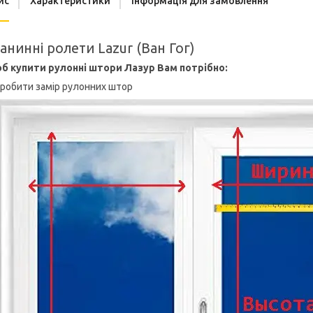
ис
Характеристики
Інформація для замовлення
анинні ролети Lazur (Ван Гог)
б купити рулонні штори Лазур Вам потрібно:
Зробити замір рулонних штор