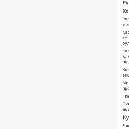
Ру
Хо
Рул
доп
Сво
хма
рул
Кол
вла
під
Кол
ви
Ми 
про
Тка
Тк
по
Ку
Чо