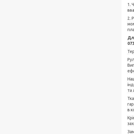
1. 
вва
2. 
мом
пла
Дл
073
Тер
Рул
Виг
ефе
Наш
інд
та 
Тка
гар
в к
Крі
зах
Зам