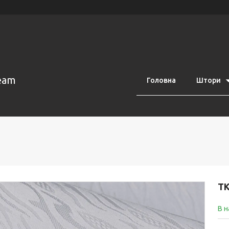
eam
Головна
Штори
ТК
В н