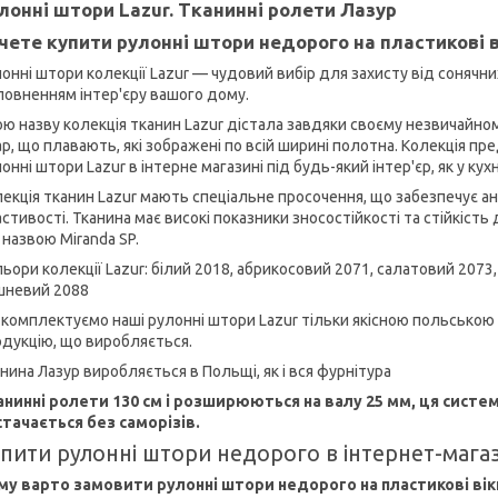
лонні штори Lazur. Тканинні ролети Лазур
чете купити рулонні штори недорого на пластикові в
онні штори колекції Lazur — чудовий вибір для захисту від сонячни
овненням інтер'єру вашого дому.
ю назву колекція тканин Lazur дістала завдяки своєму незвичайно
р, що плавають, які зображені по всій ширині полотна. Колекція пр
онні штори Lazur в інтерне магазині під будь-який інтер'єр, як у кухн
екція тканин Lazur мають спеціальне просочення, що забезпечує а
стивості. Тканина має високі показники зносостійкості та стійкість
 назвою Miranda SP.
ьори колекції Lazur: білий 2018, абрикосовий 2071, салатовий 2073
шневий 2088
комплектуємо наші рулонні штори Lazur тільки якісною польською
дукцію, що виробляється.
нина Лазур виробляється в Польщі, як і вся фурнітура
анинні ролети 130 см і розширюються на валу 25 мм, ця систем
стачається без саморізів.
пити рулонні штори недорого в інтернет-мага
му варто замовити рулонні штори недорого на пластикові вікн