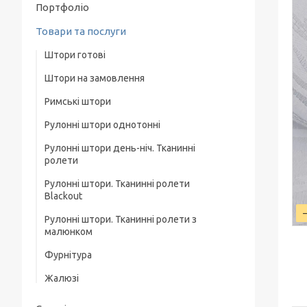
Портфоліо
Товари та послуги
Штори готові
Штори на замовлення
Фурнітура для штор
Римські штори
Тюль
Рулонні штори однотонні
Рулонні штори день-ніч. Тканинні
Рулонні штори Льон. Тканинні ролети
ролети
Лен
Рулонні штори. Тканинні ролети
Рулонні штори. Тканинні ролети день-ніч
Рулонні штори Lazur. Тканинні ролети
Blackout
Однотонні
Рулонні штори Woda. Тканинні ролети
Рулонні штори. Тканинні ролети з
Рулонні штори день-ніч з фактурою.
малюнком
Тканинні ролети день-ніч
Рулонні штори Berlin. Тканинні ролети
Фурнітура
Рулонні штори день-ніч під натуральні.
Рулонні штори Screen. Тканинні ролети
Тканинні ролети день-ніч
Жалюзі
Рулонні штори А. Тканинні ролети А
Рулонні штори день-ніч з люрексом.