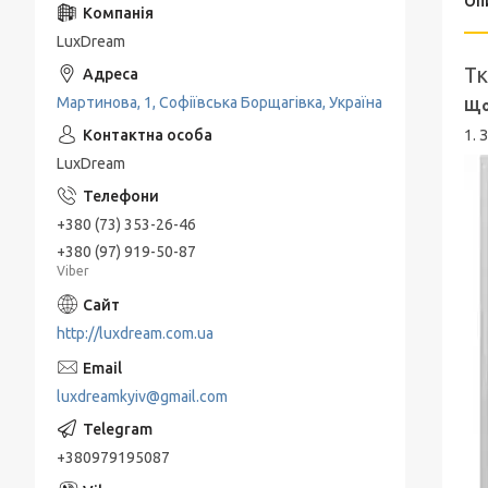
Оп
LuxDream
Тк
Мартинова, 1, Софіївська Борщагівка, Україна
Що
1. 
LuxDream
+380 (73) 353-26-46
+380 (97) 919-50-87
Viber
http://luxdream.com.ua
luxdreamkyiv@gmail.com
+380979195087