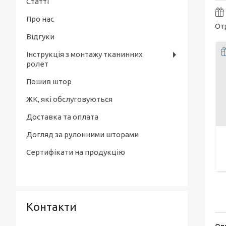
Тканинні ролети день-ніч
Статті
Рулонні штори Luminis. Тканинні ролети
Про нас
Рулонні штори день-ніч Blackout.
Рулонні штори Miracle. Тканинні ролети
Отр
Тканинні ролети день-ніч
Венеція
Відгуки
Рулонні штори Pearl. Тканинні ролети
Інструкція з монтажу тканинних
ролет
Пошив штор
ЖК, які обслуговуються
Доставка та оплата
Догляд за рулонними шторами
Сертифікати на продукцію
Контакти