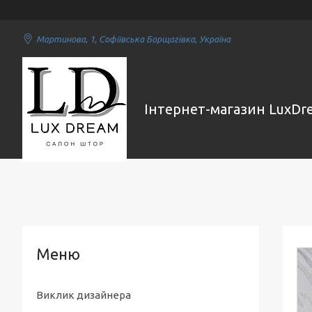
Мартинова, 1, Софіївська Борщагівка, Україна
Інтернет-магазин LuxDr
Виклик дизайнера