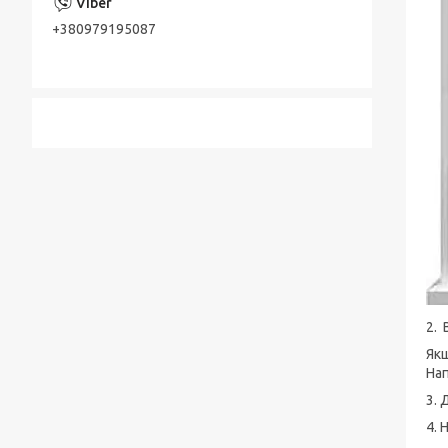
+380979195087
2. 
Якщ
Нап
3. 
4. 