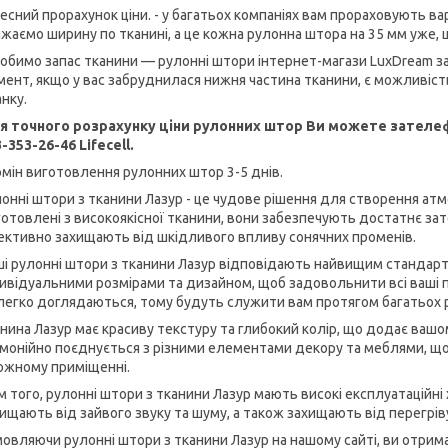
Чесний прорахунок ціни. - у багатьох компаніях вам прораховують 
жаємо ширину по тканині, а це кожна рулонна штора на 35 мм уже,
Робимо запас тканини — рулонні штори інтернет-магази LuxDream з
ент, якщо у вас забруднилася нижня частина тканини, є можливіст
нку.
я точного розрахунку ціни рулонних штор Ви можете зателеф
-353-26-46 Lifecell.
мін виготовлення рулонних штор 3-5 днів.
онні штори з тканини Лазур - це чудове рішення для створення ат
отовлені з високоякісної тканини, вони забезпечують достатнє за
ктивно захищають від шкідливого впливу сонячних променів.
і рулонні штори з тканини Лазур відповідають найвищим стандарта
ивідуальними розмірами та дизайном, щоб задовольнити всі ваші 
легко доглядаються, тому будуть служити вам протягом багатьох р
нина Лазур має красиву текстуру та глибокий колір, що додає вашо
монійно поєднується з різними елементами декору та меблями, щ
ожному приміщенні.
м того, рулонні штори з тканини Лазур мають високі експлуатацій
ищають від зайвого звуку та шуму, а також захищають від перегрів
овляючи рулонні штори з тканини Лазур на нашому сайті, ви отри