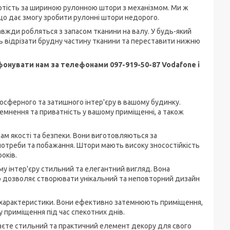
вартість за шириною рулонною штори з механізмом. Ми ж
 що дає змогу зробити рулонні штори недорого.
авжди робляться з запасом тканини на валу. У будь-який
ь відрізати брудну частину тканини та переставити нижню
онувати нам за телефонами 097-919-50-87 Vodafone і
мосферного та затишного інтер'єру в вашому будинку.
темнення та приватність у вашому приміщенні, а також
м якості та безпеки. Вони виготовляються за
потреби та побажання. Штори мають високу зносостійкість
оків.
му інтер'єру стильний та елегантний вигляд. Вона
о дозволяє створювати унікальний та неповторний дизайн
ні характеристики. Вони ефективно затемнюють приміщення,
у приміщення під час спекотних днів.
маєте стильний та практичний елемент декору для свого