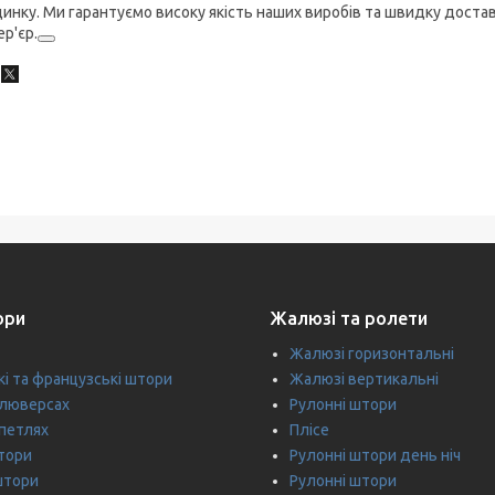
инку. Ми гарантуємо високу якість наших виробів та швидку достав
ер'єр.
ори
Жалюзі та ролети
Жалюзі горизонтальні
кі та французські штори
Жалюзі вертикальні
 люверсах
Рулонні штори
петлях
Плісе
тори
Рулонні штори день ніч
штори
Рулонні штори