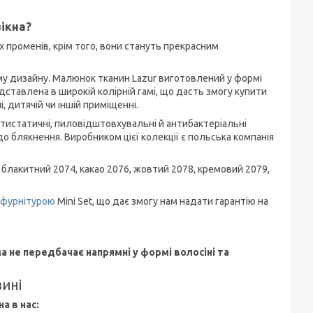
ікна?
х променів, крім того, вони стануть прекрасним
му дизайну. Малюнок тканин Lazur виготовлений у формі
едставлена в широкій колірній гамі, що дасть змогу купити
і, дитячій чи іншій приміщенні.
нтистатичні, пиловідштовхувальні й антибактеріальні
 до блякнення. Виробником цієї колекції є польська компанія
, блакитний 2074, какао 2076, жовтий 2078, кремовий 2079,
фурнітурою
Mini Set, що дає змогу нам надати гарантію на
а не передбачає напрямні у формі волосіні та
зині
а в нас: