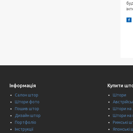
буд
інт
Інформація
Купити шт
Салон штор
Штори
Штори фото
Австрійсь
Пошив штор
Штори на
Дизайн штор
Штори на 
Портфоліо
Римські ш
Інструкції
Японські 