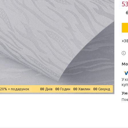
53
6
+38
У к
куп
0
0
0
0
0
0
0
0
–20%
Днів
Годин
Хвилин
Секунд
п