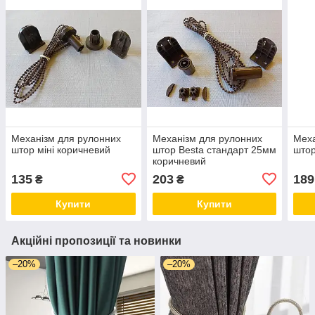
Механізм для рулонних
Механізм для рулонних
Меха
штор міні коричневий
штор Besta стандарт 25мм
штор
коричневий
135
203
189
₴
₴
Купити
Купити
Акційні пропозиції та новинки
–20%
–20%