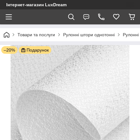
Інтернет-магазин LuxDream
Товари та послуги
Рулонні штори однотонні
Рулонні
–20%
Подарунок