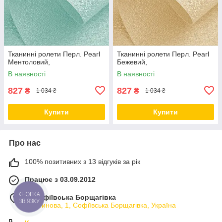
Тканинні ролети Перл. Pearl
Тканинні ролети Перл. Pearl
Ментоловий,
Бежевий,
В наявності
В наявності
827
827
₴
₴
1 034 ₴
1 034 ₴
Купити
Купити
Про нас
100% позитивних з 13 відгуків за рік
Працює з 03.09.2012
м. Софіївська Борщагівка
КНОПКА
ЗВ'ЯЗКУ
Мартинова, 1, Софіївська Борщагівка, Україна