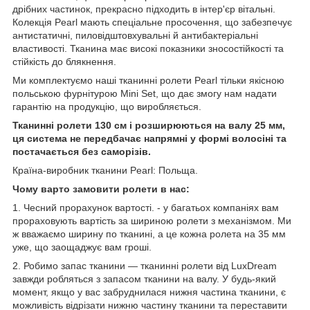
дрібних частинок, прекрасно підходить в інтер'єр вітальні.
Колекція Pearl мають спеціальне просочення, що забезпечує
антистатичні, пиловідштовхувальні й антибактеріальні
властивості. Тканина має високі показники зносостійкості та
стійкість до блякнення.
Ми комплектуємо наші тканинні ролети Pearl тільки якісною
польською фурнітурою Mini Set, що дає змогу нам надати
гарантію на продукцію, що виробляється.
Тканинні ролети 130 см і розширюються на валу 25 мм,
ця система не передбачає напрямні у формі волосіні та
постачається без саморізів.
Країна-виробник тканини Pearl: Польща.
Чому варто замовити ролети в нас:
1. Чесний прорахунок вартості. - у багатьох компаніях вам
прораховують вартість за шириною ролети з механізмом. Ми
ж вважаємо ширину по тканині, а це кожна ролета на 35 мм
уже, що заощаджує вам гроші.
2. Робимо запас тканини — тканинні ролети від LuxDream
завжди робляться з запасом тканини на валу. У будь-який
момент, якщо у вас забруднилася нижня частина тканини, є
можливість відрізати нижню частину тканини та переставити