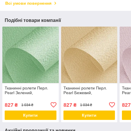
Всі умови повернення
Подібні товари компанії
Тканинні ролети Перл.
Тканинні ролети Перл.
Ткан
Pearl Зелений,
Pearl Бежевий,
Pear
827
827
827
₴
₴
1 034 ₴
1 034 ₴
Купити
Купити
Акційні пропозиції та новинки