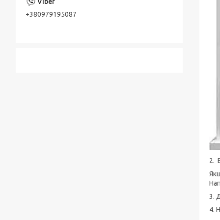
+380979195087
2. 
Якщ
Нап
3. 
4. 