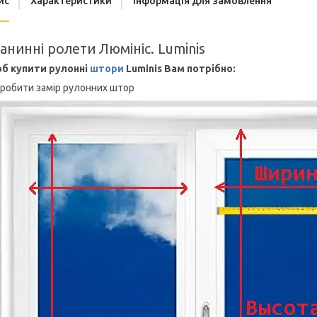
ис
Характеристики
Інформація для замовлення
анинні ролети Люмініс. Luminis
б купити рулонні
штори
Luminis Вам потрібно:
Зробити замір рулонних штор