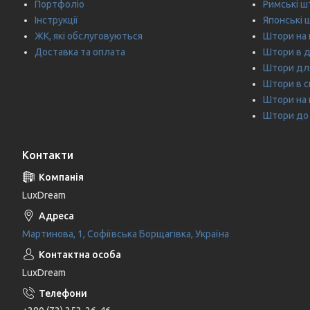
Портфоліо
Римські ш
Інструкції
Японські 
ЖК, які обслуговуються
Штори на
Доставка та оплата
Штори в 
Штори дл
Штори в 
Штори на 
Штори до 
Контакти
LuxDream
Мартинова, 1, Софіївська Борщагівка, Україна
LuxDream