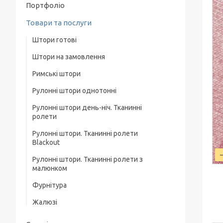
Портфоліо
Товари та послуги
Штори готові
Штори на замовлення
Фурнітура для штор
Римські штори
Тюль
Рулонні штори однотонні
Рулонні штори день-ніч. Тканинні
Рулонні штори Льон. Тканинні ролети
ролети
Лен
Рулонні штори. Тканинні ролети
Рулонні штори. Тканинні ролети день-ніч
Рулонні штори Lazur. Тканинні ролети
Blackout
Однотонні
Рулонні штори Woda. Тканинні ролети
Рулонні штори. Тканинні ролети з
Рулонні штори день-ніч з фактурою.
малюнком
Тканинні ролети день-ніч
Рулонні штори Berlin. Тканинні ролети
Фурнітура
Рулонні штори день-ніч під натуральні.
Рулонні штори Screen. Тканинні ролети
Тканинні ролети день-ніч
Жалюзі
Рулонні штори А. Тканинні ролети А
Рулонні штори день-ніч з люрексом.