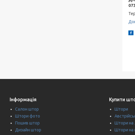
073
Тер
Док
Інформація
Купити шт
Салон штор
Штори
Штори фото
Австрійсь
Пошив штор
Штори на
Дизайн штор
Штори на 