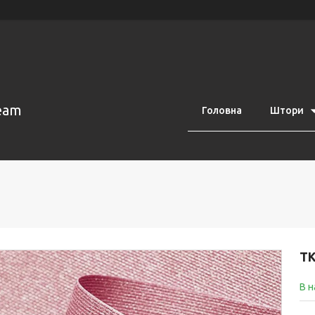
eam
Головна
Штори
ТК
В н