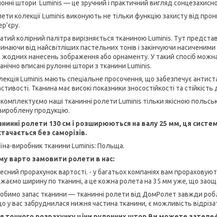
онні штори Luminis — це зручний і практичний вигляд сонцезахисно
ети колекції Luminis виконують не тільки функцію захисту від про
ер'єру.
атий колірний палітра вирізняється тканиною Luminis. Тут предста
инаючи від найсвітліших пастельних тонів і закінчуючи насиченим
 жодних нанесень зображення або орнаменту. У такий спосіб можна
анічно вписані рулонні штори з тканини Luminis.
лекція Luminis мають спеціальне просочення, що забезпечує антист
стивості. Тканина має високі показники зносостійкості та стійкість
комплектуємо наші тканинні ролети Luminis тільки якісною польськ
вироблену продукцію.
анинні ролети 130 см і розширюються на валу 25 мм, ця систем
стачається без саморізів.
їна-виробник тканини Luminis: Польща.
му варто замовити ролети в нас:
Чесний прорахунок вартості. - у багатьох компаніях вам прорахову
жаємо ширину по тканині, а це кожна ролета на 35 мм уже, що заощ
Робимо запас тканини — тканинні ролети від ДомРолет завжди робл
о у вас забруднилася нижня частина тканини, є можливість відріз
я точного розрахунку ціни рулонних штор Ви можете зателеф