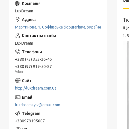
Оп
LuxDream
Тк
Мартинова, 1, Софіївська Борщагівка, Україна
Що
1. 
LuxDream
+380 (73) 353-26-46
+380 (97) 919-50-87
Viber
http://luxdream.com.ua
luxdreamkyiv@gmail.com
+380979195087