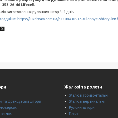
-353-26-46 Lifecell.
мін виготовлення рулонних штор 3-5 днів.
ладніше: https://luxdream.com.ua/p1108430916-rulonnye-shtory-len.
ори
Жалюзі та ролети
Жалюзі горизонтальні
кі та французські штори
Жалюзі вертикальні
 люверсах
Рулонні штори
петлях
Плісе