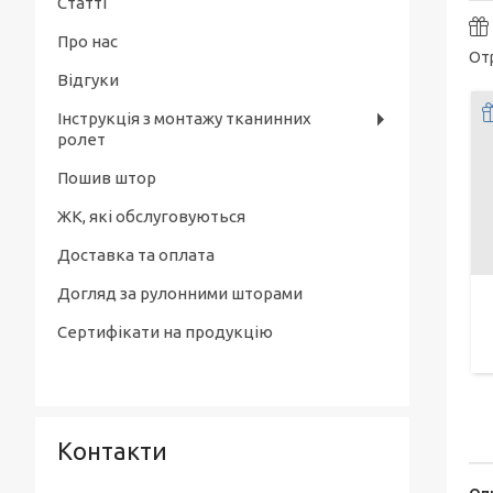
Тканинні ролети день-ніч
Статті
Рулонні штори Luminis. Тканинні ролети
Про нас
Рулонні штори день-ніч Blackout.
Рулонні штори Miracle. Тканинні ролети
Отр
Тканинні ролети день-ніч
Венеція
Відгуки
Рулонні штори Pearl. Тканинні ролети
Інструкція з монтажу тканинних
ролет
Пошив штор
ЖК, які обслуговуються
Доставка та оплата
Догляд за рулонними шторами
Сертифікати на продукцію
Контакти