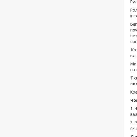
Рул
Рол
інт
Баг
поч
без
орг
.Ко
вла
Ми 
на 
Тк
по
Кра
Чо
1. 
вва
2. 
якщ
Дл