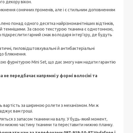
го декору вікон.
никнення сонячних променів, але і є стильним доповненням
влено понад одного десятка найрізноманітніших відтінків,
и й темнішими. За своєю текстурою тканина є однотонною,
 підкреслити гарний смак володаря інтер'єру, де будуть
атичні, пиловідштовхувальні й антибактеріальні
 до блякнення.
ою фурнітурою Mini Set, що дає змогу нам надати гарантію
а не передбачає напрямні у формі волосіні та
ють вартість за шириною ролети з механізмом. Ми ж
аджує вам гроші.
яться з запасом тканини на валу. У будь-який момент,
ати нижню частину тканини та переставити нижню планку.
онувати нам за телефонами 097-919-50-87 Vodafone і