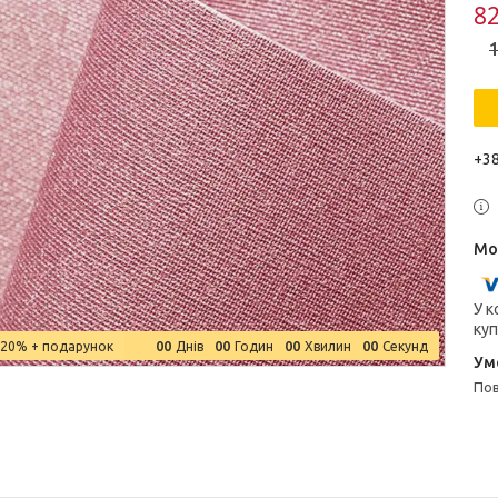
82
1
+38
У к
куп
0
0
0
0
0
0
0
0
–20%
Днів
Годин
Хвилин
Секунд
п