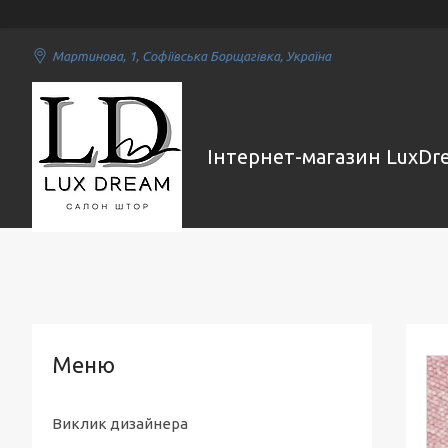
Мартинова, 1, Софіївська Борщагівка, Україна
Інтернет-магазин LuxDr
Виклик дизайнера