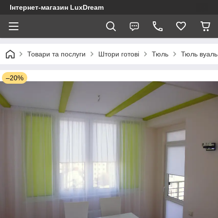
Інтернет-магазин LuxDream
Товари та послуги
Штори готові
Тюль
Тюль вуаль
–20%