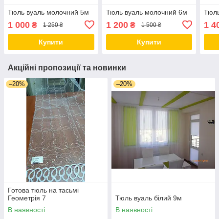
Тюль вуаль молочний 5м
Тюль вуаль молочний 6м
Тюль
1 000
1 200
1 4
₴
₴
1 250 ₴
1 500 ₴
Купити
Купити
Акційні пропозиції та новинки
–20%
–20%
Готова тюль на тасьмі
Геометрія 7
Тюль вуаль білий 9м
В наявності
В наявності