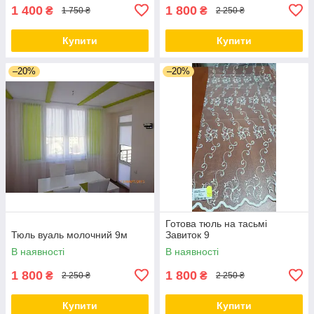
1 400
1 800
₴
₴
1 750 ₴
2 250 ₴
Купити
Купити
–20%
–20%
Готова тюль на тасьмі
Тюль вуаль молочний 9м
Завиток 9
В наявності
В наявності
1 800
1 800
₴
₴
2 250 ₴
2 250 ₴
Купити
Купити