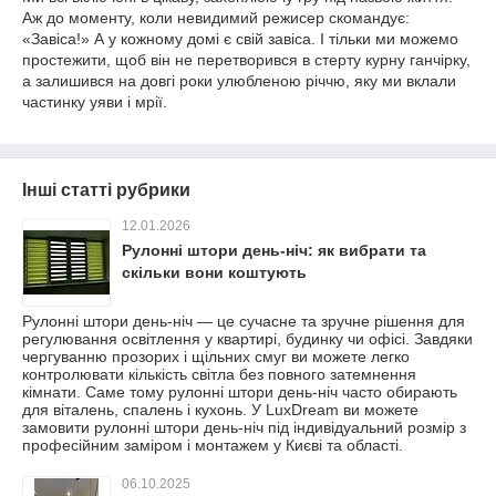
Аж до моменту, коли невидимий режисер скомандує:
«Завіса!» А у кожному домі є свій завіса. І тільки ми можемо
простежити, щоб він не перетворився в стерту курну ганчірку,
а залишився на довгі роки улюбленою річчю, яку ми вклали
частинку уяви і мрії.
Інші статті рубрики
12.01.2026
Рулонні штори день-ніч: як вибрати та
скільки вони коштують
Рулонні штори день-ніч — це сучасне та зручне рішення для
регулювання освітлення у квартирі, будинку чи офісі. Завдяки
чергуванню прозорих і щільних смуг ви можете легко
контролювати кількість світла без повного затемнення
кімнати. Саме тому рулонні штори день-ніч часто обирають
для віталень, спалень і кухонь. У LuxDream ви можете
замовити рулонні штори день-ніч під індивідуальний розмір з
професійним заміром і монтажем у Києві та області.
06.10.2025