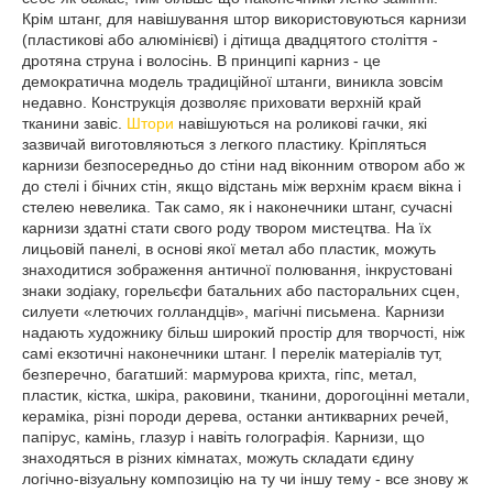
Крім штанг, для навішування штор використовуються карнизи
(пластикові або алюмінієві) і дітища двадцятого століття -
дротяна струна і волосінь. В принципі карниз - це
демократична модель традиційної штанги, виникла зовсім
недавно. Конструкція дозволяє приховати верхній край
тканини завіс.
Штори
навішуються на роликові гачки, які
зазвичай виготовляються з легкого пластику. Кріпляться
карнизи безпосередньо до стіни над віконним отвором або ж
до стелі і бічних стін, якщо відстань між верхнім краєм вікна і
стелею невелика. Так само, як і наконечники штанг, сучасні
карнизи здатні стати свого роду твором мистецтва. На їх
лицьовій панелі, в основі якої метал або пластик, можуть
знаходитися зображення античної полювання, інкрустовані
знаки зодіаку, горельєфи батальних або пасторальних сцен,
силуети «летючих голландців», магічні письмена. Карнизи
надають художнику більш широкий простір для творчості, ніж
самі екзотичні наконечники штанг. І перелік матеріалів тут,
безперечно, багатший: мармурова крихта, гіпс, метал,
пластик, кістка, шкіра, раковини, тканини, дорогоцінні метали,
кераміка, різні породи дерева, останки антикварних речей,
папірус, камінь, глазур і навіть голографія. Карнизи, що
знаходяться в різних кімнатах, можуть складати єдину
логічно-візуальну композицію на ту чи іншу тему - все знову ж