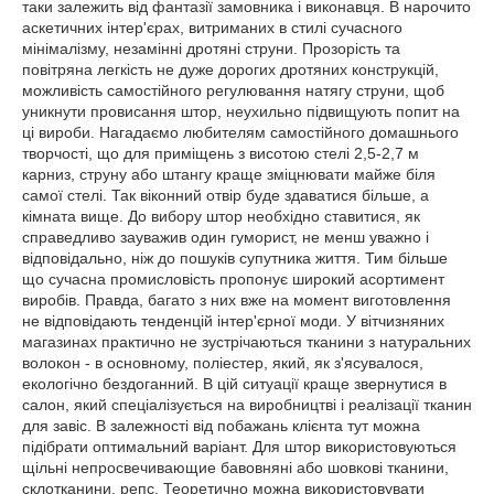
таки залежить від фантазії замовника і виконавця. В нарочито
аскетичних інтер'єрах, витриманих в стилі сучасного
мінімалізму, незамінні дротяні струни. Прозорість та
повітряна легкість не дуже дорогих дротяних конструкцій,
можливість самостійного регулювання натягу струни, щоб
уникнути провисання штор, неухильно підвищують попит на
ці вироби. Нагадаємо любителям самостійного домашнього
творчості, що для приміщень з висотою стелі 2,5-2,7 м
карниз, струну або штангу краще зміцнювати майже біля
самої стелі. Так віконний отвір буде здаватися більше, а
кімната вище. До вибору штор необхідно ставитися, як
справедливо зауважив один гуморист, не менш уважно і
відповідально, ніж до пошуків супутника життя. Тим більше
що сучасна промисловість пропонує широкий асортимент
виробів. Правда, багато з них вже на момент виготовлення
не відповідають тенденцій інтер'єрної моди. У вітчизняних
магазинах практично не зустрічаються тканини з натуральних
волокон - в основному, поліестер, який, як з'ясувалося,
екологічно бездоганний. В цій ситуації краще звернутися в
салон, який спеціалізується на виробництві і реалізації тканин
для завіс. В залежності від побажань клієнта тут можна
підібрати оптимальний варіант. Для штор використовуються
щільні непросвечивающие бавовняні або шовкові тканини,
склотканини, репс. Теоретично можна використовувати