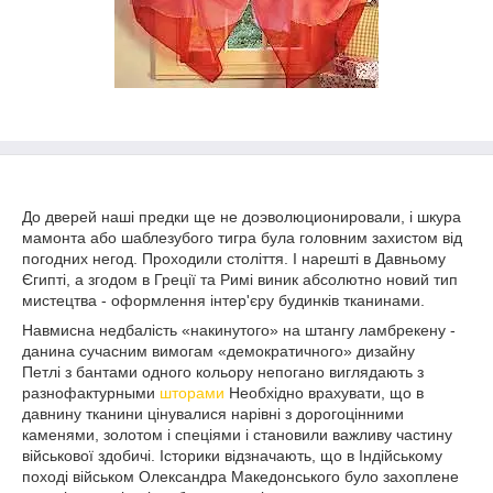
До дверей наші предки ще не доэволюционировали, і шкура
мамонта або шаблезубого тигра була головним захистом від
погодних негод. Проходили століття. І нарешті в Давньому
Єгипті, а згодом в Греції та Римі виник абсолютно новий тип
мистецтва - оформлення інтер'єру будинків тканинами.
Навмисна недбалість «накинутого» на штангу ламбрекену -
данина сучасним вимогам «демократичного» дизайну
Петлі з бантами одного кольору непогано виглядають з
разнофактурными
шторами
Необхідно врахувати, що в
давнину тканини цінувалися нарівні з дорогоцінними
каменями, золотом і спеціями і становили важливу частину
військової здобичі. Історики відзначають, що в Індійському
поході військом Олександра Македонського було захоплене