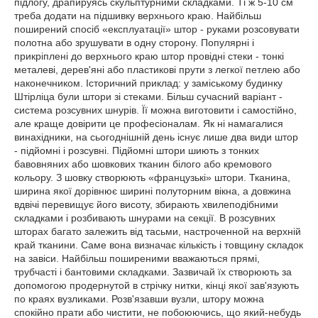
підлогу, драпируясь скульптурними складками. Ті ж 5-10 см
треба додати на підшивку верхнього краю. Найбільш
поширений спосіб «експлуатації» штор - руками розсовувати
полотна або зрушувати в одну сторону. Популярні і
прикріплені до верхнього краю штор провідні стеки - тонкі
металеві, дерев'яні або пластикові прути з легкої петлею або
наконечником. Історичний приклад: у заміському будинку
Штірліца були штори зі стеками. Більш сучасний варіант -
система розсувних шнурів. Її можна виготовити і самостійно,
але краще довірити це професіоналам. Як ні намагалися
винахідники, на сьогоднішній день існує лише два види штор
- підйомні і розсувні. Підйомні штори шиють з тонких
бавовняних або шовкових тканин білого або кремового
кольору. З шовку створюють «французькі» штори. Тканина,
ширина якої дорівнює ширині полуторним вікна, а довжина
вдвічі перевищує його висоту, збирають хвилеподібними
складками і розбивають шнурами на секції. В розсувних
шторах багато залежить від тасьми, настроченной на верхній
край тканини. Саме вона визначає кількість і товщину складок
на завіси. Найбільш поширеними вважаються прямі,
трубчасті і бантовими складками. Зазвичай їх створюють за
допомогою продернутой в стрічку нитки, кінці якої зав'язують
по краях вузликами. Розв'язавши вузли, штору можна
спокійно прати або чистити, не побоюючись, що який-небудь