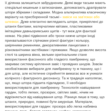
її ділянка залишиться забрудненим. Деякі види тасьми мають
спеціальні кишеньки з затискачами, допомагають драпірувати
штори збірками і складками. Модна альтернатива класичному
варіанту на присборенной тасьмі -
завіси на зав'язках або
шлевках
. Дуже елегантно виглядають штори, прикріплені до
штанги бантами, матерчатими квітами, пластиковими
імітаціями давньоримських щитів - тут меж для фантазії
немає. На рівні підвіконня або трохи нижче штори іноді
прихватываются стрічками різної фактури і кольору,
шкіряними ременями, декоративними ланцюгами з
різноманітними застібками і пряжками. Якщо дозволяє висота
стелі та ширина вікна, вельми оригінальним стане
використання фасонного або гладкого ламбрекену, що
закриває систему кріплення завіс і провідних шнурів. Зовсім
необов'язково вибирати для ламбрекену ту ж тканину, що і
для штор, але естетичне сприйняття вимагає все ж уникати
колірного і фактурного дисонансу. Та ж традиція наполягає,
що, якщо штора підшита підкладкою, її необхідно
використовувати для ламбрекену. Технологія навішування
гардин, тобто легких, прозорих, світлих завіс, нічим не
відрізняється від навішування штор. Різниця лише в тому, що
штанги, природно, повинні бути ажурніше. Матеріали,
використовувані для гардин: прозора або легка набивна