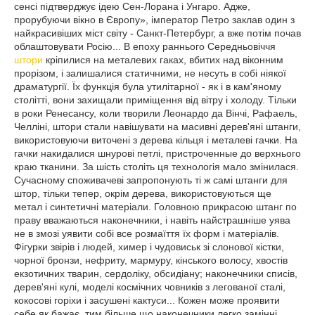
сенсі підтверджує ідею Сен-Лорана і Унгаро. Адже,
прорубуючи вікно в Європу», імператор Петро заклав один з
найкрасивіших міст світу - Санкт-Петербург, а вже потім почав
облаштовувати Росію... В епоху раннього Середньовіччя
штори
кріпилися на металевих гаках, вбитих над віконним
прорізом, і залишалися статичними, не несуть в собі ніякої
драматургії. Їх функція була утилітарної - як і в кам'яному
столітті, вони захищали приміщення від вітру і холоду. Тільки
в роки Ренесансу, коли творили Леонардо да Вінчі, Рафаель,
Челліні, штори стали навішувати на масивні дерев'яні штанги,
використовуючи виточені з дерева кільця і металеві гачки. На
гачки накидалися шнурові петлі, пристроченные до верхнього
краю тканини. За шість століть ця технологія мало змінилася.
Сучасному споживачеві запропонують ті ж самі штанги для
штор, тільки тепер, окрім дерева, використовуються ще
метал і синтетичні матеріали.
Головною прикрасою штанг по
праву вважаються наконечники, і навіть найстрашніше уява
не в змозі уявити собі все розмаїття їх форм і матеріалів.
Фігурки звірів і людей, химер і чудовиськ зі слонової кістки,
чорної бронзи, нефриту, мармуру, кінського волосу, хвостів
екзотичних тварин, сердоліку, обсидіану; наконечники списів,
дерев'яні кулі, моделі космічних човників з легованої сталі,
кокосові горіхи і засушені кактуси... Кожен може проявити
себе як бажає, тим більше що наконечники легко замінні.