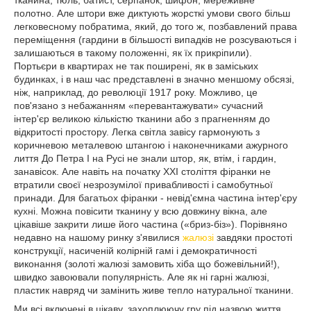
тканина, тюль, батист, серпанок, шифон, мереживне
полотно. Але штори вже диктують жорсткі умови свого більш
легковесному побратима, який, до того ж, позбавлений права
переміщення (гардини в більшості випадків не розсуваються і
залишаються в такому положенні, як їх прикріпили).
Портьєри в квартирах не так поширені, як в заміських
будинках, і в наш час представлені в значно меншому обсязі,
ніж, наприклад, до революції 1917 року. Можливо, це
пов'язано з небажанням «перевантажувати» сучасний
інтер'єр великою кількістю тканини або з прагненням до
відкритості простору. Легка світла завісу гармонують з
коричневою металевою штангою і наконечниками ажурного
лиття До Петра I на Русі не знали штор, як, втім, і гардин,
занавісок. Але навіть на початку XXI століття фіранки не
втратили своєї незрозумілої привабливості і самобутньої
принади. Для багатьох фіранки - невід'ємна частина інтер'єру
кухні. Можна повісити тканину у всю довжину вікна, але
цікавіше закрити лише його частина («бриз-біз»). Порівняно
недавно на нашому ринку з'явилися
жалюзі
завдяки простоті
конструкції, насиченій колірній гамі і демократичності
виконання (золоті жалюзі замовить хіба що божевільний!),
швидко завоювали популярність. Але як ні гарні жалюзі,
пластик навряд чи замінить живе тепло натуральної тканини.
Ми всі включені в цікаву, захоплюючу гру під назвою життя.