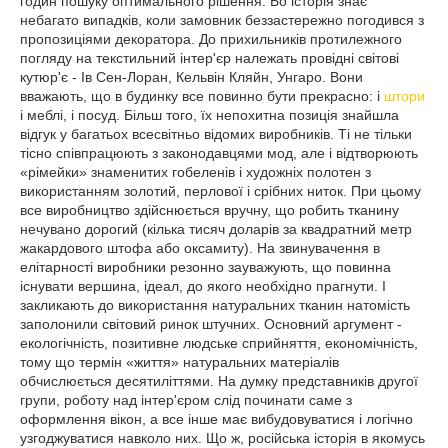
годин пошуку оптимального рішення. Бо історія знає
небагато випадків, коли замовник беззастережно погодився з
пропозиціями декоратора. До прихильників протилежного
погляду на текстильний інтер'єр належать провідні світові
кутюр'є - Ів Сен-Лоран, Кельвін Кляйн, Унгаро. Вони
вважають, що в будинку все повинно бути прекрасно: і
штори
і меблі, і посуд. Більш того, їх непохитна позиція знайшла
відгук у багатьох всесвітньо відомих виробників. Ті не тільки
тісно співпрацюють з законодавцями мод, але і відтворюють
«рімейки» знаменитих гобеленів і художніх полотен з
використанням золотий, перлової і срібних ниток. При цьому
все виробництво здійснюється вручну, що робить тканину
нечувано дорогий (кілька тисяч доларів за квадратний метр
жакардового штофа або оксамиту). На звинувачення в
елітарності виробники резонно зауважують, що повинна
існувати вершина, ідеал, до якого необхідно прагнути. І
закликають до використання натуральних тканин натомість
заполонили світовий ринок штучних. Основний аргумент -
екологічність, позитивне людське сприйняття, економічність,
тому що термін «життя» натуральних матеріалів
обчислюється десятиліттями. На думку представників другої
групи, роботу над інтер'єром слід починати саме з
оформлення вікон, а все інше має вибудовуватися і логічно
узгоджуватися навколо них. Що ж, російська історія в якомусь