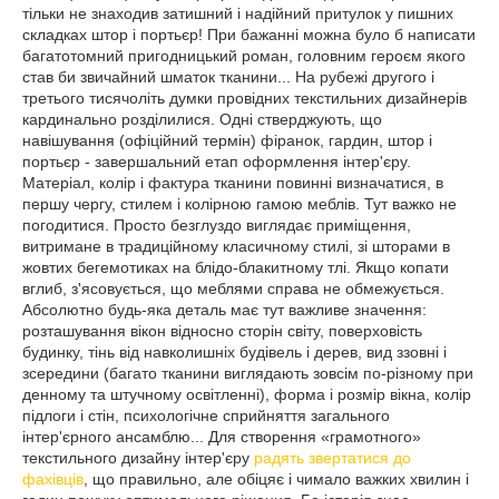
тільки не знаходив затишний і надійний притулок у пишних
складках штор і портьєр! При бажанні можна було б написати
багатотомний пригодницький роман, головним героєм якого
став би звичайний шматок тканини... На рубежі другого і
третього тисячоліть думки провідних текстильних дизайнерів
кардинально розділилися. Одні стверджують, що
навішування (офіційний термін) фіранок, гардин, штор і
портьєр - завершальний етап оформлення інтер'єру.
Матеріал, колір і фактура тканини повинні визначатися, в
першу чергу, стилем і колірною гамою меблів. Тут важко не
погодитися. Просто безглуздо виглядає приміщення,
витримане в традиційному класичному стилі, зі шторами в
жовтих бегемотиках на блідо-блакитному тлі. Якщо копати
вглиб, з'ясовується, що меблями справа не обмежується.
Абсолютно будь-яка деталь має тут важливе значення:
розташування вікон відносно сторін світу, поверховість
будинку, тінь від навколишніх будівель і дерев, вид ззовні і
зсередини (багато тканини виглядають зовсім по-різному при
денному та штучному освітленні), форма і розмір вікна, колір
підлоги і стін, психологічне сприйняття загального
інтер'єрного ансамблю... Для створення «грамотного»
текстильного дизайну інтер'єру
радять звертатися до
фахівців
, що правильно, але обіцяє і чимало важких хвилин і