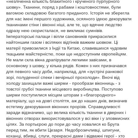
«незліченна кількість блакитного і крученого пурпурного
шовку». Тканини, поряд з рабами і коштовностями, були
вагомою складовою багатого приданого. Історія не зберегла
для нас імені першого художника, осяяного ідеєю декорувати
тканинами стіни і віконні ніші, але те, що вдячне людство
одразу нею скористалася, не викликає сумнівів.
Імператорські палаци і вілли сановників прикрасилися
найтоншим газом і всіляких відтінків важким шовком. Ці
матерії привозилися з Індії та Китаю, славившихся чудовим
ткацьким майстерністю, поки ще недоступним європейцям.
Не мали скла вікна драпірувати легкими завісами, в
основному з шовку, у кілька рядів. Кожен з них призначався
для певного часу доби, наприклад, для «зустрічі ранкової
зорі, полуденної спеки і вечірньої прохолоди». Вночі від
холоду захищали важкі ширми - прообрази віконниць - з
товстої грубої тканини місцевого виробництва. Поступово
ширми поступилися місцем шторам з «благородного»
матеріалу, що на довгі століття, аж до наших днів, визначив
естетику декорування віконних прорізів. Справедливості
заради відзначимо, що велика кількість тканини в дверних і
віконних отворах використовувалося у всі віки і у зловмисних
цілях. За портьєрою до
пори до часу ховалися ко Брута
перед тим, як вбити Цезаря. Недоброзичливці, шпигуни,
коханці, вбивці, слуги, прекрасні дами і відважні герої - хто