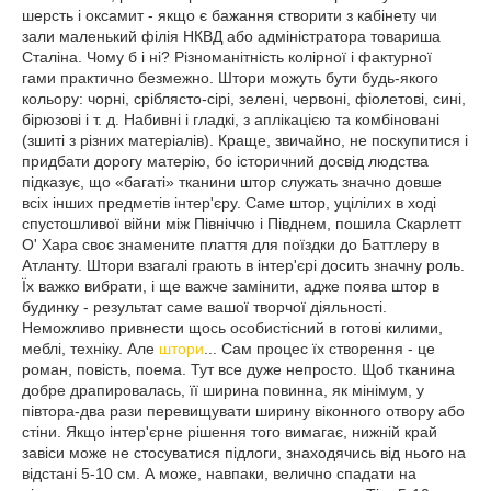
шерсть і оксамит - якщо є бажання створити з кабінету чи
зали маленький філія НКВД або адміністратора товариша
Сталіна. Чому б і ні? Різноманітність колірної і фактурної
гами практично безмежно. Штори можуть бути будь-якого
кольору: чорні, сріблясто-сірі, зелені, червоні, фіолетові, сині,
бірюзові і т. д. Набивні і гладкі, з аплікацією та комбіновані
(зшиті з різних матеріалів). Краще, звичайно, не поскупитися і
придбати дорогу матерію, бо історичний досвід людства
підказує, що «багаті» тканини штор служать значно довше
всіх інших предметів інтер'єру. Саме штор, уцілілих в ході
спустошливої війни між Північчю і Півднем, пошила Скарлетт
О' Хара своє знамените плаття для поїздки до Баттлеру в
Атланту. Штори взагалі грають в інтер'єрі досить значну роль.
Їх важко вибрати, і ще важче замінити, адже поява штор в
будинку - результат
саме вашої творчої діяльності.
Неможливо привнести щось особистісний в готові килими,
меблі, техніку. Але
штори
... Сам процес їх створення - це
роман, повість, поема. Тут все дуже непросто. Щоб тканина
добре драпировалась, її ширина повинна, як мінімум, у
півтора-два рази перевищувати ширину віконного отвору або
стіни. Якщо інтер'єрне рішення того вимагає, нижній край
завіси може не стосуватися підлоги, знаходячись від нього на
відстані 5-10 см. А може, навпаки, велично спадати на