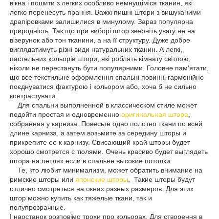
вікна і пошити з легких особливо немнущіміся тканин, які
легко перенесуть прання. Важкі пишні штори з вишуканими
драпіровками залишилися в минулому. Зараз популярна
природність. Так що при виборі штор зверніть увагу не на
візерунок або тон тканини, а на її структуру. Дуже добре
виглядатимуть різні види натуральних тканин. А легкі,
пастельних кольорів штори, які роблять кімнату світлою,
ніколи не перестануть бути популярними. Головне пам'ятати,
що все текстильне оформлення спальні повинні гармонійно
поєднуватися фактурою і кольором або, хоча б не сильно
контрастувати.
Для спальни выполненной в классическом стиле может
подойти простая и одновременно
оригинальная штора
,
собранная у карниза. Повесьте одно полотно ткани по всей
длине карниза, а затем возьмите за середину шторы и
прикрепите ее к карнизу. Свисающий край шторы будет
хорошо смотрется с тюлями. Очень красиво будет выглядеть
штора на петлях если в спальне высокие потолки.
Те, кто любит минимализм, может обратить внимание на
римские шторы или
японские шторы
. Такие шторы будут
отлично смотреться на окнах разных размеров. Для этих
штор можно купить как тяжелые ткани, так и
полупрозрачные.
І наостанок розповімо трохи про кольорах. Для створення в