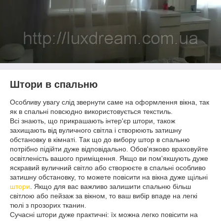
Штори в спальню
Особливу увагу слід звернути саме на оформлення вікна, так
як в спальні повсюдно використовується текстиль.
Всі знають, що прикрашають інтер'єр штори, також
захищають від вуличного світла і створюють затишну
обстановку в кімнаті. Так що до вибору штор в спальню
потрібно підійти дуже відповідально. Обов'язково враховуйте
освітленість вашого приміщення. Якщо ви пом'якшують дуже
яскравий вуличний світло або створюєте в спальні особливо
затишну обстановку, то можете повісити на вікна дуже щільні
штори
. Якщо для вас важливо залишити спальню більш
світлою або пейзаж за вікном, то ваш вибір впаде на легкі
тюлі з прозорих тканин.
Сучасні штори дуже практичні: їх можна легко повісити на