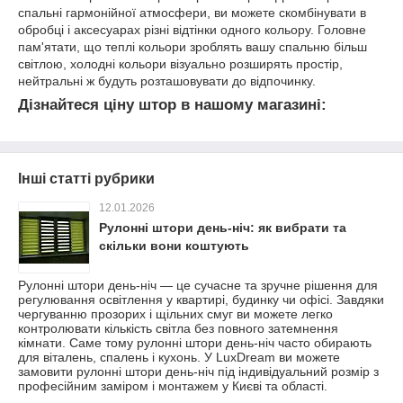
спальні гармонійної атмосфери, ви можете скомбінувати в
обробці і аксесуарах різні відтінки одного кольору. Головне
пам'ятати, що теплі кольори зроблять вашу спальню більш
світлою, холодні кольори візуально розширять простір,
нейтральні ж будуть розташовувати до відпочинку.
Дізнайтеся ціну штор в нашому магазині:
Інші статті рубрики
12.01.2026
Рулонні штори день-ніч: як вибрати та
скільки вони коштують
Рулонні штори день-ніч — це сучасне та зручне рішення для
регулювання освітлення у квартирі, будинку чи офісі. Завдяки
чергуванню прозорих і щільних смуг ви можете легко
контролювати кількість світла без повного затемнення
кімнати. Саме тому рулонні штори день-ніч часто обирають
для віталень, спалень і кухонь. У LuxDream ви можете
замовити рулонні штори день-ніч під індивідуальний розмір з
професійним заміром і монтажем у Києві та області.