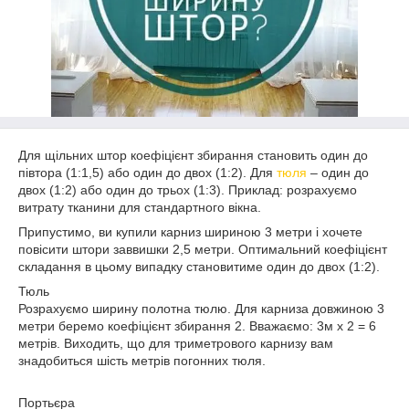
Для щільних штор коефіцієнт збирання становить один до
півтора (1:1,5) або один до двох (1:2). Для
тюля
– один до
двох (1:2) або один до трьох (1:3). Приклад: розрахуємо
витрату тканини для стандартного вікна.
Припустимо, ви купили карниз шириною 3 метри і хочете
повісити штори заввишки 2,5 метри. Оптимальний коефіцієнт
складання в цьому випадку становитиме один до двох (1:2).
Тюль
Розрахуємо ширину полотна тюлю. Для карниза довжиною 3
метри беремо коефіцієнт збирання 2. Вважаємо: 3м х 2 = 6
метрів. Виходить, що для триметрового карнизу вам
знадобиться шість метрів погонних тюля.
Портьєра