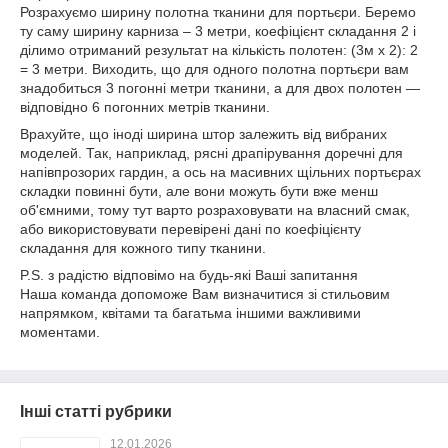
Розрахуємо ширину полотна тканини для портьєри. Беремо
ту саму ширину карниза – 3 метри, коефіцієнт складання 2 і
ділимо отриманий результат на кількість полотен: (3м х 2): 2
= 3 метри. Виходить, що для одного полотна портьєри вам
знадобиться 3 погонні метри тканини, а для двох полотен —
відповідно 6 погонних метрів тканини.
Врахуйте, що іноді ширина штор залежить від вибраних
моделей. Так, наприклад, рясні драпірування доречні для
напівпрозорих гардин, а ось на масивних щільних портьєрах
складки повинні бути, але вони можуть бути вже менш
об'ємними, тому тут варто розраховувати на власний смак,
або використовувати перевірені дані по коефіцієнту
складання для кожного типу тканини.
P.S. з радістю відповімо на будь-які Ваші запитання
Наша команда допоможе Вам визначитися зі стильовим
напрямком, квітами та багатьма іншими важливими
моментами.
Інші статті рубрики
12.01.2026